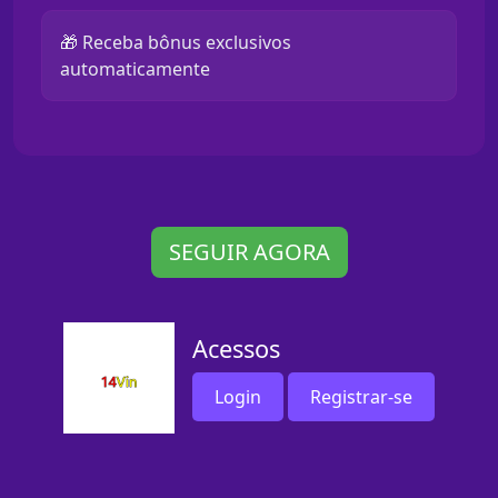
🎁 Receba bônus exclusivos
automaticamente
SEGUIR AGORA
Acessos
Login
Registrar-se