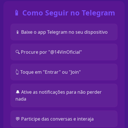
📱 Como Seguir no Telegram
📱 Baixe o app Telegram no seu dispositivo
🔍 Procure por "@14VinOficial"
👆 Toque em "Entrar" ou "Join"
🔔 Ative as notificações para não perder
nada
💬 Participe das conversas e interaja