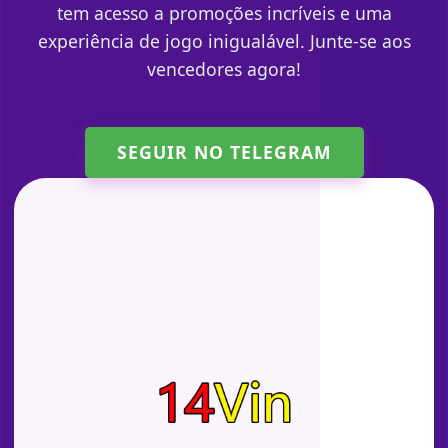
tem acesso a promoções incríveis e uma
experiência de jogo inigualável. Junte-se aos
vencedores agora!
SEGUIR NO TELEGRAM