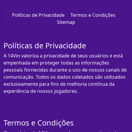
Políticas de Privacidade
Termos e Condições
Sitemap
Políticas de Privacidade
A 14Vin valoriza a privacidade de seus usuários e está
empenhada em proteger todas as informações
pessoais fornecidas durante o uso de nossos canais de
comunicação. Todos os dados coletados são utilizados
exclusivamente para fins de melhoria contínua da
experiência de nossos jogadores.
Termos e Condições