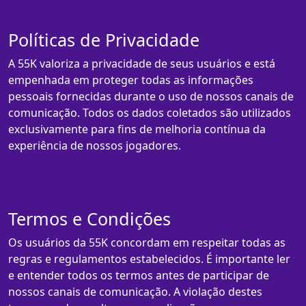
Políticas de Privacidade
A 55K valoriza a privacidade de seus usuários e está
empenhada em proteger todas as informações
pessoais fornecidas durante o uso de nossos canais de
comunicação. Todos os dados coletados são utilizados
exclusivamente para fins de melhoria contínua da
experiência de nossos jogadores.
Termos e Condições
Os usuários da 55K concordam em respeitar todas as
regras e regulamentos estabelecidos. É importante ler
e entender todos os termos antes de participar de
nossos canais de comunicação. A violação destes