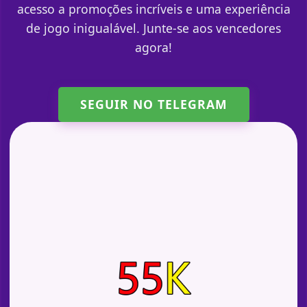
acesso a promoções incríveis e uma experiência
de jogo inigualável. Junte-se aos vencedores
agora!
SEGUIR NO TELEGRAM