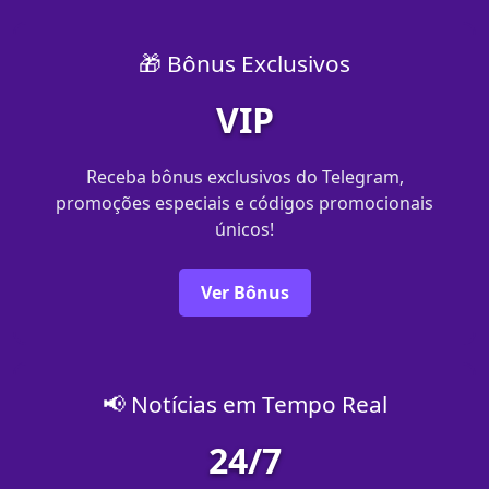
🎁 Bônus Exclusivos
VIP
Receba bônus exclusivos do Telegram,
promoções especiais e códigos promocionais
únicos!
Ver Bônus
📢 Notícias em Tempo Real
24/7