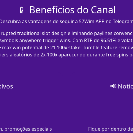
📱 Benefícios do Canal
Descubra as vantagens de seguir a 57Wim APP no Telegra
rupted traditional slot design eliminando paylines conven
ymbols anywhere trigger wins. Com RTP de 96.51% e volati
e max win potential de 21.100x stake. Tumble feature rem
iers aleatórios de 2x-100x aparecendo durante free spins p
sivos
📢 Notí
m, promoções especiais
Fique por dentro d