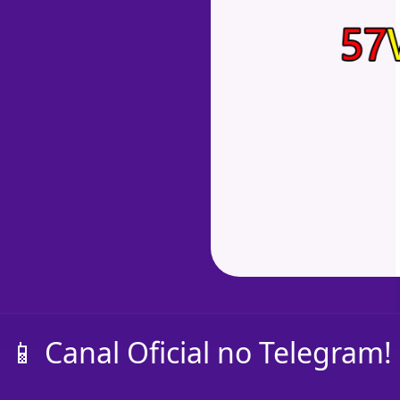
📱 Canal Oficial no Telegram!