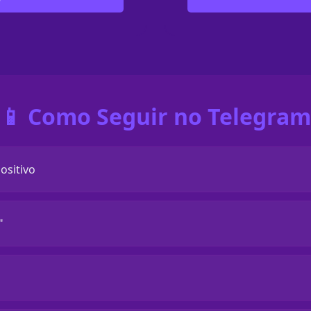
📱 Como Seguir no Telegram
ositivo
"