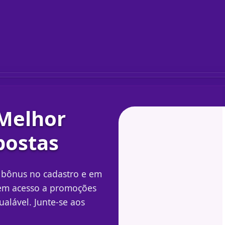
Melhor
postas
 bônus no cadastro e em
tem acesso a promoções
ualável. Junte-se aos