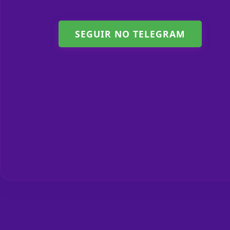
SEGUIR NO TELEGRAM