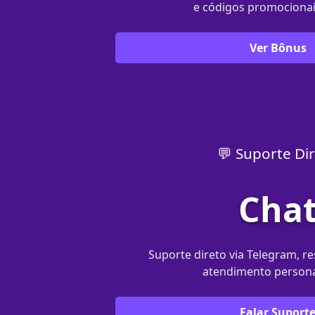
e códigos promocionai
Ver Bônus
💬 Suporte Di
Cha
Suporte direto via Telegram, r
atendimento persona
Falar Suport