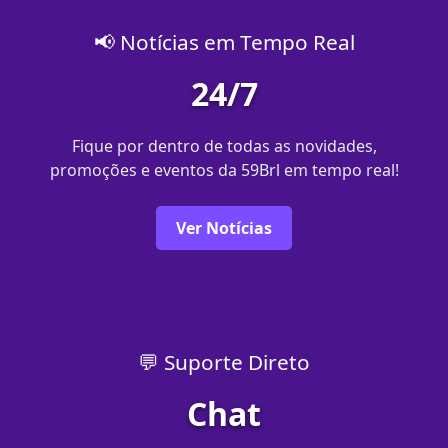
📢 Notícias em Tempo Real
24/7
Fique por dentro de todas as novidades,
promoções e eventos da 59Brl em tempo real!
Ver Notícias
💬 Suporte Direto
Chat