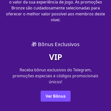
o valor da sua experiência de jogo. As promoções
Bronze são cuidadosamente selecionadas para
oferecer o melhor valor possível aos membros deste
nível.
🎁 Bônus Exclusivos
VIP
Receba bônus exclusivos do Telegram,
promoções especiais e códigos promocionais
únicos!
Ver Bônus