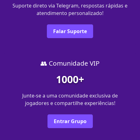
Suporte direto via Telegram, respostas rápidas e
atendimento personalizado!
Falar Suporte
👥 Comunidade VIP
1000+
Junte-se a uma comunidade exclusiva de
jogadores e compartilhe experiências!
Entrar Grupo