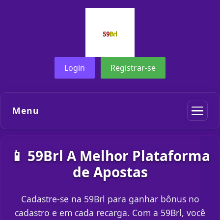
Login
Registrar-se
Menu
📱 59Brl A Melhor Plataforma
de Apostas
Cadastre-se na 59Brl para ganhar bônus no
cadastro e em cada recarga. Com a 59Brl, você