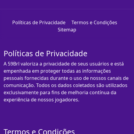
Políticas de Privacidade
Termos e Condições
Sitemap
Políticas de Privacidade
A 59Brl valoriza a privacidade de seus usuários e está
empenhada em proteger todas as informações
pessoais fornecidas durante o uso de nossos canais de
comunicação. Todos os dados coletados são utilizados
exclusivamente para fins de melhoria contínua da
experiência de nossos jogadores.
Termos e Condições