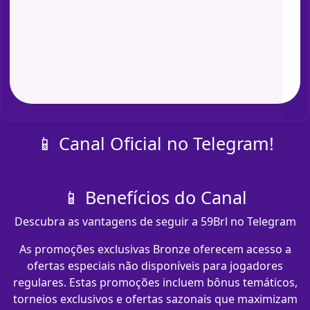
📱 Canal Oficial no Telegram!
📱 Benefícios do Canal
Descubra as vantagens de seguir a 59Brl no Telegram
As promoções exclusivas Bronze oferecem acesso a
ofertas especiais não disponíveis para jogadores
regulares. Estas promoções incluem bônus temáticos,
torneios exclusivos e ofertas sazonais que maximizam