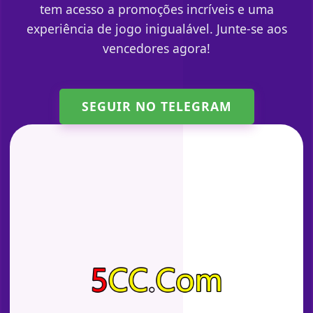
tem acesso a promoções incríveis e uma
experiência de jogo inigualável. Junte-se aos
vencedores agora!
SEGUIR NO TELEGRAM