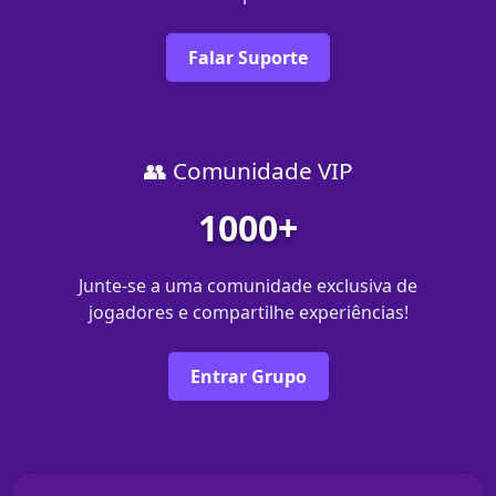
Falar Suporte
👥 Comunidade VIP
1000+
Junte-se a uma comunidade exclusiva de
jogadores e compartilhe experiências!
Entrar Grupo