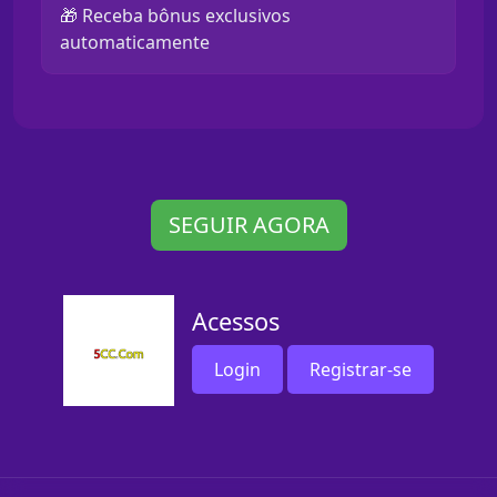
🎁 Receba bônus exclusivos
automaticamente
SEGUIR AGORA
Acessos
Login
Registrar-se