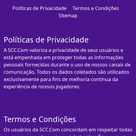
Políticas de Privacidade
Termos e Condições
Sitemap
Políticas de Privacidade
A 5CC.Com valoriza a privacidade de seus usuários e
está empenhada em proteger todas as informações
pessoais fornecidas durante o uso de nossos canais de
comunicação. Todos os dados coletados são utilizados
exclusivamente para fins de melhoria contínua da
experiência de nossos jogadores.
Termos e Condições
Os usuários da 5CC.Com concordam em respeitar todas