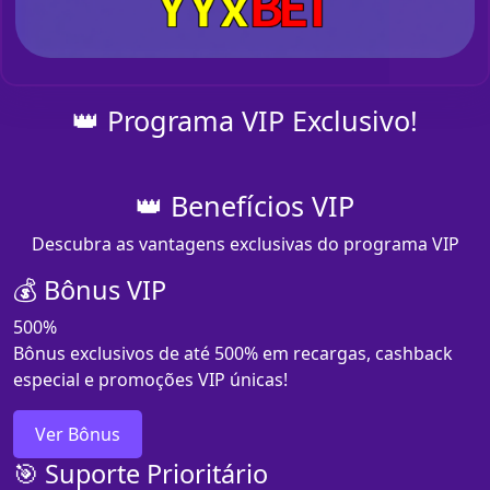
👑 Programa VIP Exclusivo!
👑 Benefícios VIP
Descubra as vantagens exclusivas do programa VIP
💰 Bônus VIP
500%
Bônus exclusivos de até 500% em recargas, cashback
especial e promoções VIP únicas!
Ver Bônus
🎯 Suporte Prioritário