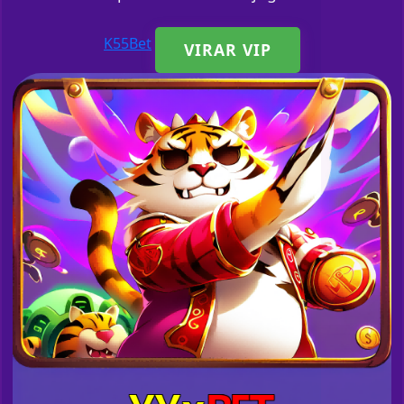
K55Bet
VIRAR VIP