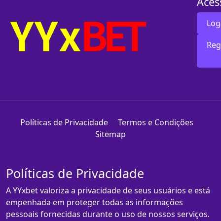
Aces
Log
Reg
Políticas de Privacidade
Termos e Condições
Sitemap
Políticas de Privacidade
A YYxbet valoriza a privacidade de seus usuários e está
empenhada em proteger todas as informações
pessoais fornecidas durante o uso de nossos serviços.