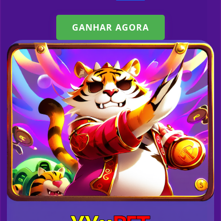
GANHAR AGORA